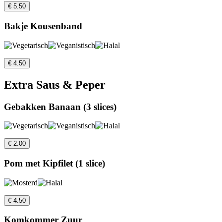
€ 5.50
Bakje Kousenband
€ 4.50
Extra Saus & Peper
Gebakken Banaan (3 slices)
€ 2.00
Pom met Kipfilet (1 slice)
€ 4.50
Komkommer Zuur